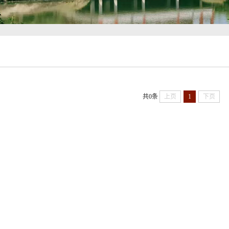
共0条
上页
1
下页